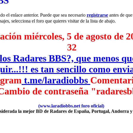
BBS
do el enlace anterior. Puede que sea necesario
registrarse
antes de que 
jes, selecciona el foro que quieres visitar de la lista de abajo.
ción miércoles, 5 de agosto de 2
32
e los Radares BBS?, que menos q
ir...!!!
es tan sencillo como env
egram
‎
t.me/laradiobbs
Comentari
Cambio de contraseña "radaresb
(www.laradiobbs.net foro oficial)
iderada la mejor BD de Radares de España, Portugal, Andorra y