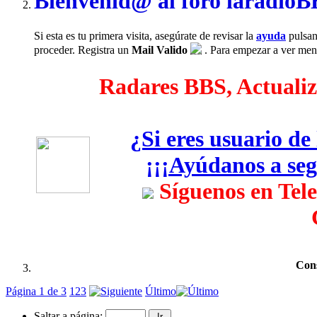
Bienvenid@ al foro laradio
Si esta es tu primera visita, asegúrate de revisar la
ayuda
pulsan
proceder. Registra un
Mail Valido
. Para empezar a ver mensa
Radares BBS, Actualiza
¿Si eres usuario d
¡¡¡Ayúdanos a segu
Síguenos en Tel
Cons
Página 1 de 3
1
2
3
Último
Saltar a página: