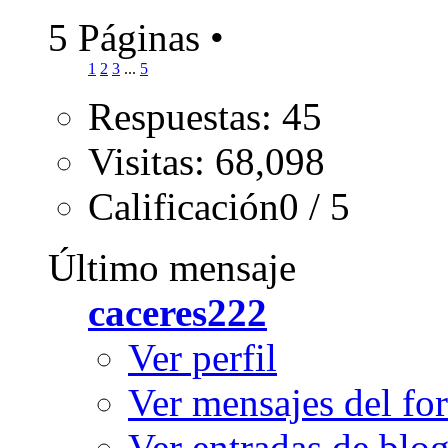
5 Páginas
•
1
2
3
...
5
Respuestas: 45
Visitas: 68,098
Calificación0 / 5
Último mensaje
caceres222
Ver perfil
Ver mensajes del fo
Ver entradas de blo