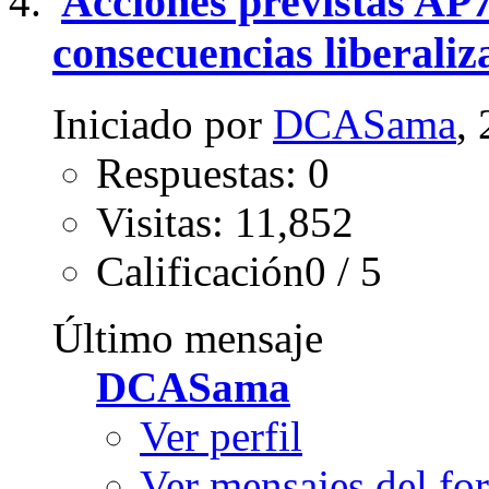
Acciones previstas AP
consecuencias liberaliz
Iniciado por
DCASama
,
Respuestas: 0
Visitas: 11,852
Calificación0 / 5
Último mensaje
DCASama
Ver perfil
Ver mensajes del fo