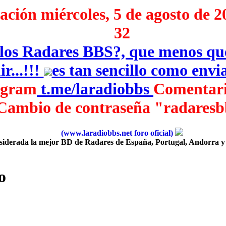
ción miércoles, 5 de agosto de 2
32
e los Radares BBS?, que menos q
r...!!!
es tan sencillo como env
egram
‎
t.me/laradiobbs
Comentari
Cambio de contraseña "radaresb
(www.laradiobbs.net foro oficial)
iderada la mejor BD de Radares de España, Portugal, Andorra y