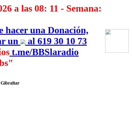
026 a las 08: 11 - Semana:
ue hacer una Donación,
iar un
al 619 30 10 73
os
‎
t.me/BBSlaradio
bs"
 Gibraltar