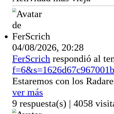
04/08/2026,
20:28
FerScrich
respondió al t
f=6&s=1626d67c967001b
Estaremos con los Radare
ver más
9 respuesta(s) | 4058 visit