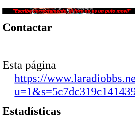
Contactar
Esta página
https://www.laradiobbs.n
u=1&s=5c7dc319c141439
Estadísticas