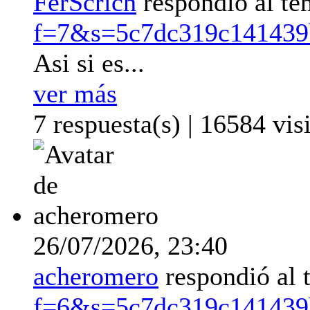
FerScrich
respondió al t
f=7&s=5c7dc319c141439
Asi si es...
ver más
7 respuesta(s) | 16584 visi
26/07/2026,
23:40
acheromero
respondió al
f=6&s=5c7dc319c141439