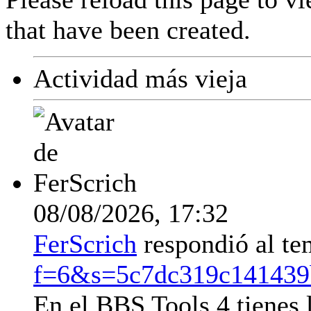
that have been created.
Actividad más vieja
08/08/2026,
17:32
FerScrich
respondió al t
f=6&s=5c7dc319c141439
En el BBS Tools 4 tienes 