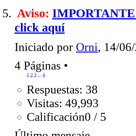
Aviso:
IMPORTANTE Pa
click aquí
Iniciado por
Orni
, 14/06
4 Páginas
•
1
2
3
...
4
Respuestas: 38
Visitas: 49,993
Calificación0 / 5
Último mensaje