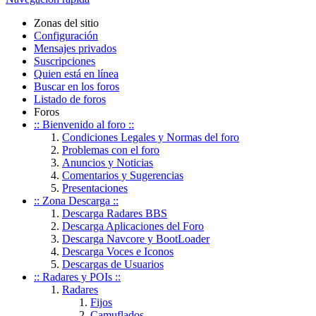
Zonas del sitio
Configuración
Mensajes privados
Suscripciones
Quien está en línea
Buscar en los foros
Listado de foros
Foros
:: Bienvenido al foro ::
Condiciones Legales y Normas del foro
Problemas con el foro
Anuncios y Noticias
Comentarios y Sugerencias
Presentaciones
:: Zona Descarga ::
Descarga Radares BBS
Descarga Aplicaciones del Foro
Descarga Navcore y BootLoader
Descarga Voces e Iconos
Descargas de Usuarios
:: Radares y POIs ::
Radares
Fijos
Camuflados