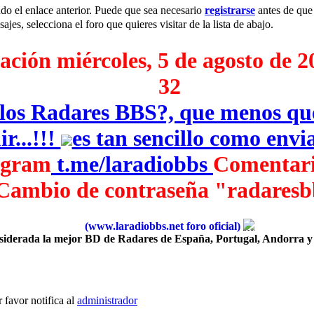
do el enlace anterior. Puede que sea necesario
registrarse
antes de que 
jes, selecciona el foro que quieres visitar de la lista de abajo.
ción miércoles, 5 de agosto de 2
32
e los Radares BBS?, que menos q
r...!!!
es tan sencillo como env
egram
‎
t.me/laradiobbs
Comentari
Cambio de contraseña "radaresb
(www.laradiobbs.net foro oficial)
iderada la mejor BD de Radares de España, Portugal, Andorra y
 favor notifica al
administrador