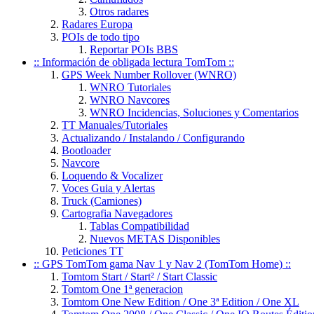
Otros radares
Radares Europa
POIs de todo tipo
Reportar POIs BBS
:: Información de obligada lectura TomTom ::
GPS Week Number Rollover (WNRO)
WNRO Tutoriales
WNRO Navcores
WNRO Incidencias, Soluciones y Comentarios
TT Manuales/Tutoriales
Actualizando / Instalando / Configurando
Bootloader
Navcore
Loquendo & Vocalizer
Voces Guia y Alertas
Truck (Camiones)
Cartografia Navegadores
Tablas Compatibilidad
Nuevos METAS Disponibles
Peticiones TT
:: GPS TomTom gama Nav 1 y Nav 2 (TomTom Home) ::
Tomtom Start / Start² / Start Classic
Tomtom One 1ª generacion
Tomtom One New Edition / One 3ª Edition / One XL