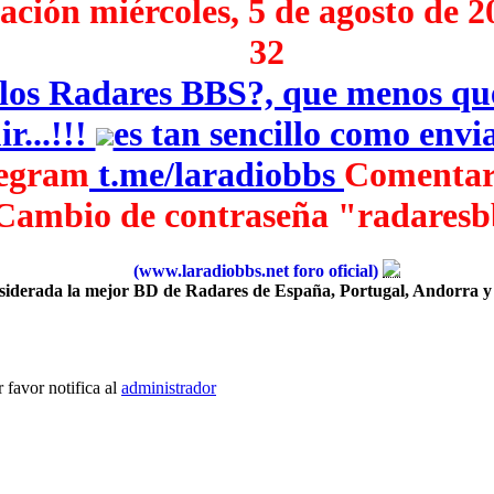
ción miércoles, 5 de agosto de 2
32
e los Radares BBS?, que menos q
r...!!!
es tan sencillo como env
legram
‎
t.me/laradiobbs
Comentar
Cambio de contraseña "radaresb
(www.laradiobbs.net foro oficial)
iderada la mejor BD de Radares de España, Portugal, Andorra y
 favor notifica al
administrador