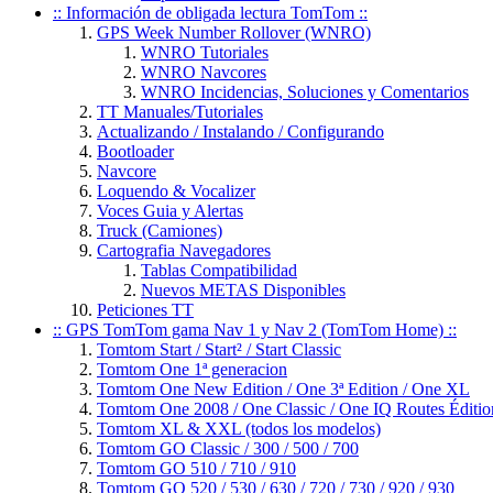
:: Información de obligada lectura TomTom ::
GPS Week Number Rollover (WNRO)
WNRO Tutoriales
WNRO Navcores
WNRO Incidencias, Soluciones y Comentarios
TT Manuales/Tutoriales
Actualizando / Instalando / Configurando
Bootloader
Navcore
Loquendo & Vocalizer
Voces Guia y Alertas
Truck (Camiones)
Cartografia Navegadores
Tablas Compatibilidad
Nuevos METAS Disponibles
Peticiones TT
:: GPS TomTom gama Nav 1 y Nav 2 (TomTom Home) ::
Tomtom Start / Start² / Start Classic
Tomtom One 1ª generacion
Tomtom One New Edition / One 3ª Edition / One XL
Tomtom One 2008 / One Classic / One IQ Routes Éditio
Tomtom XL & XXL (todos los modelos)
Tomtom GO Classic / 300 / 500 / 700
Tomtom GO 510 / 710 / 910
Tomtom GO 520 / 530 / 630 / 720 / 730 / 920 / 930