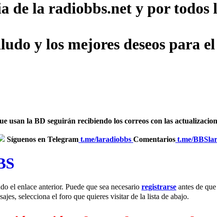
ia de la radiobbs.net y por todo
udo y los mejores deseos para el
usan la BD seguirán recibiendo los correos con las actualizaciones
Síguenos en Telegram
‎
t.me/laradiobbs
Comentarios
‎
t.me/BBSla
BBS
do el enlace anterior. Puede que sea necesario
registrarse
antes de que 
jes, selecciona el foro que quieres visitar de la lista de abajo.