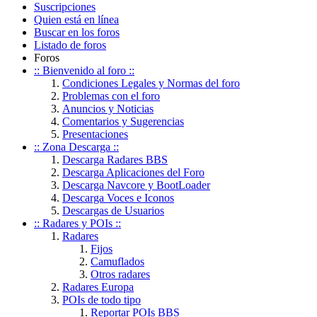
Suscripciones
Quien está en línea
Buscar en los foros
Listado de foros
Foros
:: Bienvenido al foro ::
Condiciones Legales y Normas del foro
Problemas con el foro
Anuncios y Noticias
Comentarios y Sugerencias
Presentaciones
:: Zona Descarga ::
Descarga Radares BBS
Descarga Aplicaciones del Foro
Descarga Navcore y BootLoader
Descarga Voces e Iconos
Descargas de Usuarios
:: Radares y POIs ::
Radares
Fijos
Camuflados
Otros radares
Radares Europa
POIs de todo tipo
Reportar POIs BBS