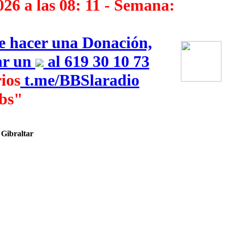
026 a las 08: 11 - Semana:
ue hacer una Donación,
iar un
al 619 30 10 73
ios
‎
t.me/BBSlaradio
bs"
 Gibraltar