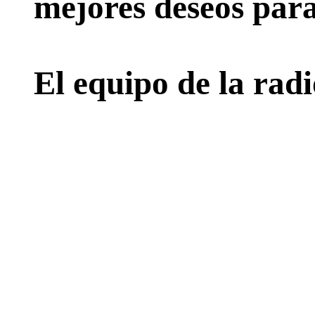
mejores deseos para
El equipo de la rad
PD: Los radares BBS s
que usan la BD seguirán
actualizaciones, los usu
archi