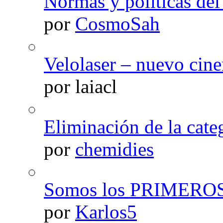
Normas y politicas de
por
CosmoSah
Velolaser – nuevo cin
por laiacl
Eliminación de la cate
por
chemidies
Somos los PRIMERO
por
Karlos5