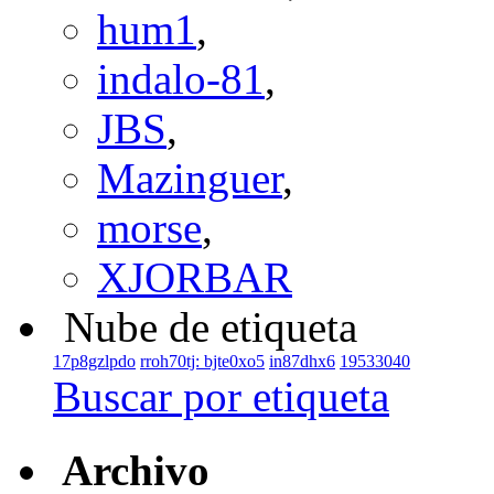
hum1
,
indalo-81
,
JBS
,
Mazinguer
,
morse
,
XJORBAR
Nube de etiqueta
17p8gzlpdo
rroh70tj: bjte0xo5
in87dhx6
19533040
Buscar por etiqueta
Archivo