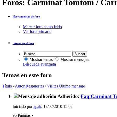
Foros:
Carminat Tomtom / Car
Herramientas de foro
Marcar foro como leído
Ver foro primario
Buscar en el foro
Mostrar temas
Mostrar mensajes
Búsqueda avanzada
Temas en este foro
Título
/
Autor
Respuestas
/
Visitas
Último mensaje
Adherido:
Faq Carminat To
Iniciado por
apak
, 17/02/2010 15:02
95 Páginas
•