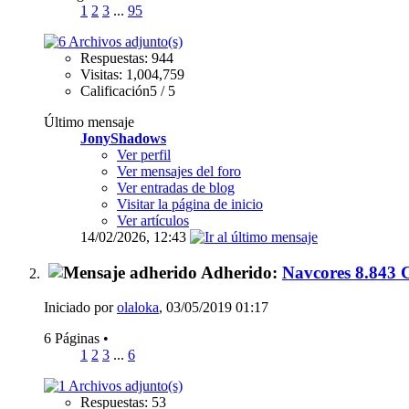
1
2
3
...
95
Respuestas: 944
Visitas: 1,004,759
Calificación5 / 5
Último mensaje
JonyShadows
Ver perfil
Ver mensajes del foro
Ver entradas de blog
Visitar la página de inicio
Ver artículos
14/02/2026,
12:43
Adherido:
Navcores 8.843
Iniciado por
olaloka
, 03/05/2019 01:17
6 Páginas
•
1
2
3
...
6
Respuestas: 53