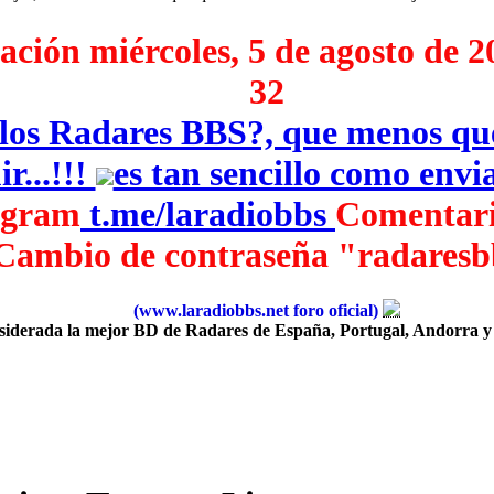
ción miércoles, 5 de agosto de 2
32
e los Radares BBS?, que menos q
r...!!!
es tan sencillo como env
egram
‎
t.me/laradiobbs
Comentari
Cambio de contraseña "radaresb
(www.laradiobbs.net foro oficial)
iderada la mejor BD de Radares de España, Portugal, Andorra y