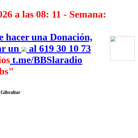
026 a las 08: 11 - Semana:
ue hacer una Donación,
iar un
al 619 30 10 73
os
‎
t.me/BBSlaradio
bs"
 Gibraltar