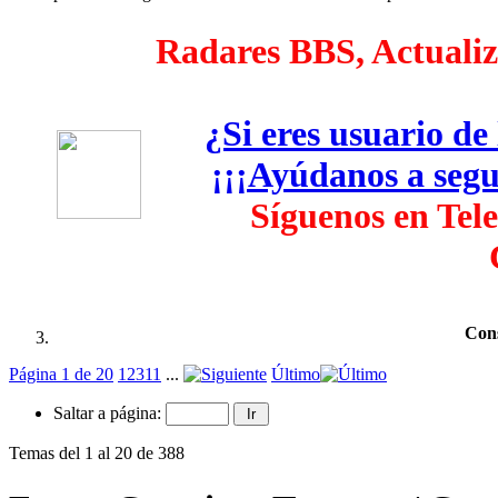
Radares BBS, Actualiza
¿Si eres usuario d
¡¡¡Ayúdanos a segui
Síguenos en Tel
Cons
Página 1 de 20
1
2
3
11
...
Último
Saltar a página:
Temas del 1 al 20 de 388