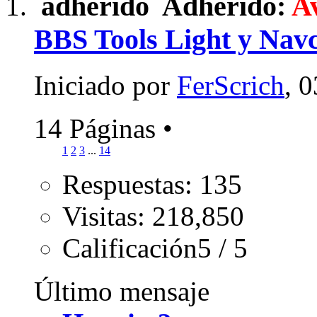
Adherido:
A
BBS Tools Light y Na
Iniciado por
FerScrich
, 
14 Páginas
•
1
2
3
...
14
Respuestas: 135
Visitas: 218,850
Calificación5 / 5
Último mensaje